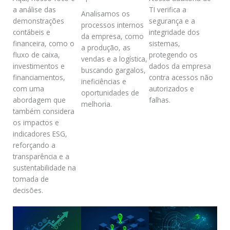
a análise das
TI verifica a
Analisamos os
demonstrações
segurança e a
processos internos
contábeis e
integridade dos
da empresa, como
financeira, como o
sistemas,
a produção, as
fluxo de caixa,
protegendo os
vendas e a logística,
investimentos e
dados da empresa
buscando gargalos,
financiamentos,
contra acessos não
ineficiências e
com uma
autorizados e
oportunidades de
abordagem que
falhas.
melhoria.
também considera
os impactos e
indicadores ESG,
reforçando a
transparência e a
sustentabilidade na
tomada de
decisões.