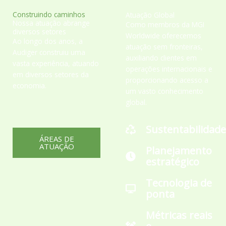
Construindo caminhos
Atuação Global
Nossa atuação abrange
Como membros da MGI
diversos setores
Worldwide oferecemos
Ao longo dos anos, a
atuação sem fronteiras,
Audiger construiu uma
auxiliando clientes em
vasta experiência, atuando
operações internacionais e
em diversos setores da
proporcionando acesso a
economia.
um vasto conhecimento
global.
Sustentabilidade
ÁREAS DE
ATUAÇÃO
Planejamento
estratégico
Tecnologia de
ponta
Métricas reais