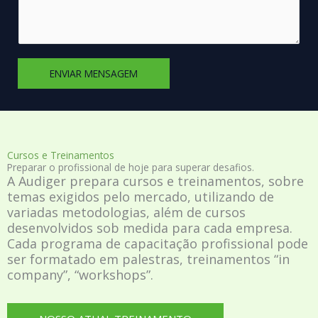
s
e
a
m
g
p
e
r
ENVIAR MENSAGEM
m
e
*
s
a
Cursos e Treinamentos
Preparar o profissional de hoje para superar desafios.
A Audiger prepara cursos e treinamentos, sobre
temas exigidos pelo mercado, utilizando de
variadas metodologias, além de cursos
desenvolvidos sob medida para cada empresa.
Cada programa de capacitação profissional pode
ser formatado em palestras, treinamentos “in
company”, “workshops”.