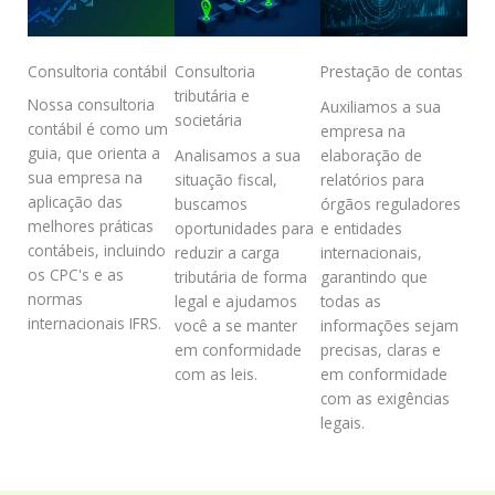
Consultoria contábil
Consultoria
Prestação de contas
tributária e
Nossa consultoria
Auxiliamos a sua
societária
contábil é como um
empresa na
guia, que orienta a
Analisamos a sua
elaboração de
sua empresa na
situação fiscal,
relatórios para
aplicação das
buscamos
órgãos reguladores
melhores práticas
oportunidades para
e entidades
contábeis, incluindo
reduzir a carga
internacionais,
os CPC's e as
tributária de forma
garantindo que
normas
legal e ajudamos
todas as
internacionais IFRS.
você a se manter
informações sejam
em conformidade
precisas, claras e
com as leis.
em conformidade
com as exigências
legais.