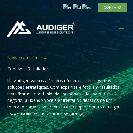
Ir
CONTATO
para
o
conteúdo
Nosso compromisso
Com seus Resultados
Na Audiger, vamos além dos números — entregamos
soluções estratégicas. Com expertise e foco em resultados,
identificamos oportunidades personalizadas para o seu
negócio, ajudando você a enfrentar os desafios de um
mercado competitivo, reduzir custos operacionais e mitigar
riscos fiscais com eficiência e segurança.