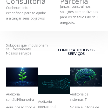
Consultoria
Parceria
Juntos, construímos
Conhecimento e
soluções personalizadas
experiência para te ajudar
para os desafios do seu
a alcançar seus objetivos.
anegócio.
Soluções que impulsionam
seu crescimento
CONHEÇA TODOS OS
Nossos serviços
SERVIÇOS
Auditoria
Auditoria de
contábil/financeira
sistemas TI
Auditoria
operacional
Aqui, nosso foco é
Nossa auditoria de